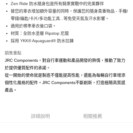
超商取貨付款
Zen Ride 防水隨身包是所有騎乘實戰中的完美夥伴
華南商業銀行
彰化商業銀行
替您的車衣增加額外容量的同時，保護您的隨身貴重物品 - 手機/
LINE Pay
上海商業儲蓄銀行
台北富邦商業銀行
國泰世華商業銀行
兆豐國際商業銀行
零錢/鑰匙/卡片/多功能工具...等免受天氣及汗水影響。
Apple Pay
臺灣中小企業銀行
台中商業銀行
適用於標準車衣後口袋。
匯豐（台灣）商業銀行
華泰商業銀行
材質：全防水塗層 Ripstop 尼龍
街口支付
聯邦商業銀行
遠東國際商業銀行
採用 YKK® Aquaguard® 防水拉鍊
元大商業銀行
永豐商業銀行
悠遊付
玉山商業銀行
星展（台灣）商業銀行
銷售重點
台新國際商業銀行
中國信託商業銀行
Google Pay
JRC Components，對自行車運動和產品開發的熱情，推動了致力
台灣樂天信用卡公司
全盈+PAY
於提供優質配件的承諾。
從一開始的使命就是製造不僅能提高性能，還能為每輛自行車增添
大哥付你分期
個性化風格的配件。JRC Components不斷創新，打造極簡高質感
相關說明
產品。
【大哥付你分期使用說明】
AFTEE先享後付
1.本服務由台灣大哥大提供，台灣大哥大用戶可立即使用無須另外申請。
2.付款方式選擇「大哥付你分期」，訂單成立後會自動跳轉到大哥付的交易
相關說明
流程，驗證手機門號後，選擇欲分期的期數、繳款截止日，確認付款後即完
【關於「AFTEE先享後付」】
成交易。
ATM付款
AFTEE先享後付是「在收到商品之後才付款」的支付方式。 讓您購物簡單
詳細說明
相關推薦
3.實際核准額度、可分期數及費用金額請依後續交易確認頁面所載為準。
便利好安心！
4.訂單成立30分鐘內，如未前往確認交易或遇審核未通過，訂單將自動取
１．簡單：不需註冊會員、不需綁卡、不需儲值。
運送方式
消。如遇「轉專審核」未通過狀況，表示未達大哥付你分期系統評分，恕無
２．便利：只要手機號碼，簡訊認證，即可結帳。