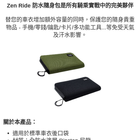
法說明評估內容。
３．安心：先確認商品／服務後，再付款。
Zen Ride 防水隨身包是所有騎乘實戰中的完美夥伴
全家取貨付款
【繳款方式說明】
1.分期款項不併入電信帳單，「大哥付你分期」於每月結算日後寄送繳費提
每筆NT$60，滿NT$998(含以上)免運費
【「AFTEE先享後付」結帳流程】
醒簡訊。
替您的車衣增加額外容量的同時，保護您的隨身貴重
１．於結帳方式選擇「AFTEE先享後付」後，將跳轉至「AFTEE先享後付」
2.透過簡訊連結打開帳單後，可選擇「超商條碼／台灣大直營門市／銀行轉
全家純取貨
物品 - 手機/零錢/鑰匙/卡片/多功能工具...等免受天氣
結帳頁面，進行簡訊認證並確認金額後，即可完成結帳。
帳／街口支付／iPASS MONEY」等通路繳費。
２．訂單成立數日內，您將收到繳費通知簡訊。
及汗水影響。
每筆NT$60，滿NT$998(含以上)免運費
３．收到繳費通知簡訊後14天內，點擊此簡訊中的連結，可透過四大超商／
【注意事項】
ATM／網路銀行／等多元方式進行付款，方視為交易完成。
7-11取貨付款
1.本服務係由「台灣大哥大股份有限公司」（以下簡稱本公司）所提供，讓
※ 請注意：結帳手續完成當下不需立刻繳費，但若您需要取消訂單，請聯絡
用戶於交易時，得透過本服務購買商品或服務，並由商店將買賣／分期付款
每筆NT$60，滿NT$998(含以上)免運費
購買商品的店家。未經商家同意取消之訂單仍視為有效，需透過AFTEE先享
買賣價金債權讓與本公司後，依約使用本公司帳單繳交帳款。
後付繳納相關費用。
2.基於同意付款使用「大哥付你分期」之契約關係目的，商店將以您的個人
7-11純取貨
※ 交易是否成功請以「AFTEE先享後付 」之結帳頁面顯示為準，若有關於
資料（包含姓名、電話或地址）提供予台灣大哥大進項蒐集、處理及利用，
是否繳費成功／繳費後需取消欲退款等相關疑問，請聯繫「AFTEE先享後付
每筆NT$60，滿NT$998(含以上)免運費
由本公司與您本人進行分期帳單所需資料之確認、核對及更正。
客戶支援中心」
https://netprotections.freshdesk.com/support/home
3.完整用戶服務條款，請詳閱以下連結：
https://oppay.tw/userRule
宅配
【注意事項】
１．透過由恩沛科技股份有限公司提供之「AFTEE先享後付」服務完成之交
每筆NT$80，滿NT$1,300(含以上)免運費
易，需依本服務之必要範圍內提供個人資料，並將交易相關給付款項請求債
權轉讓予恩沛科技股份有限公司。
海外配送（運費貨到付款）
查看運費
２．關於個人資料處理事宜，請瀏覽以下網址：
https://aftee.tw/terms/#terms3
關於本產品：
３．未成年的使用者請事先徵得法定代理人或監護人之同意方可使用
「AFTEE先享後付」，若未經同意申辦者引起之損失，本公司不負相關責
適用於標準車衣後口袋
任。
４．使用「AFTEE先享後付」時，將依據個別帳號之用戶狀況，依本公司即