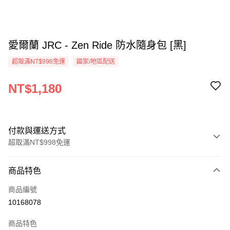
愛爾蘭 JRC - Zen Ride 防水隨身包 [黑]
超取滿NT$998免運
國家/地區配送
NT$1,180
付款與運送方式
超取滿NT$998免運
付款方式
商品特色
信用卡一次付款
商品編號
信用卡分期付款
10168078
3 期 0 利率 每期
NT$393
21家銀行
商品特色
合作金庫商業銀行
第一商業銀行