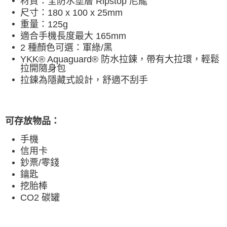
材質：全防水塗層 Ripstop 尼龍
時審查核予不同之上限額度；若仍有額度不足之情形，本公司將視審查結果
尺寸：180 x 100 x 25mm
請求用戶進行身份認證。
重量：125g
５．嚴禁一人註冊多個帳號或使用他人資訊註冊。若發現惡意使用之情形，
適合手機長度最大 165mm
恩沛科技股份有限公司將有權停止該用戶之使用額度並採取法律行動。
2 種顏色可選：軍綠/黑
YKK® Aquaguard® 防水拉鍊，帶有大拉環，輕鬆
拉開隨身包
拉鍊為隱藏式設計，舒適不刮手
可存放物品：
手機
信用卡
鈔票/零錢
鑰匙
挖胎棒
CO2 碳罐