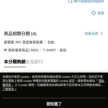
顯示電腦版詳細說明
客服
商品相關分類 (4)
查看全部
愛爾蘭 JRC 質感單車裝備
包款
💙 男款單車用品│MEN
T-SHIRT、其他
本分類熱銷
全站排行
本網站中使用 cookie，欲查詢有關本網站使用 cookie 方式之詳情，及若您不希
熱門標籤
望在電腦上使用 cookie 時應如何變更電腦的 cookie 設定，請參閱本網站「
隱私
權條款
」之 Cookie 聲明。您繼續使用本網站即表示您同意本公司得按本網站使
用條款之 Cookie 聲明使用 cookie。
了解更多 >
我知道了